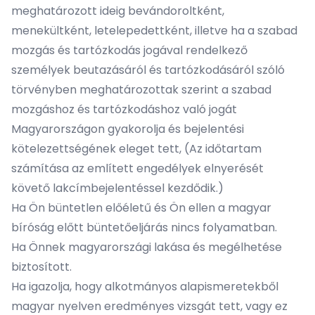
meghatározott ideig bevándoroltként,
menekültként, letelepedettként, illetve ha a szabad
mozgás és tartózkodás jogával rendelkező
személyek beutazásáról és tartózkodásáról szóló
törvényben meghatározottak szerint a szabad
mozgáshoz és tartózkodáshoz való jogát
Magyarországon gyakorolja és bejelentési
kötelezettségének eleget tett, (Az időtartam
számítása az említett engedélyek elnyerését
követő lakcímbejelentéssel kezdődik.)
Ha Ön büntetlen előéletű és Ön ellen a magyar
bíróság előtt büntetőeljárás nincs folyamatban.
Ha Önnek magyarországi lakása és megélhetése
biztosított.
Ha igazolja, hogy alkotmányos alapismeretekből
magyar nyelven eredményes vizsgát tett, vagy ez