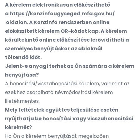
A kérelem elektronikusan előkészíthető
a
https://konzinfougyseged.mfa.gov.hu/
oldalon. A Konzinfo rendszerben online
előkészített kérelem OR-kódot kap. A kérelem
körültekintő online előkészítése lerövidítheti a
személyes benyújtáskor az ablaknál
töltendő időt.
Jelent-e anyagi terhet az Ön számára a kérelem
benyújtása?
A honosítási/visszahonosítási kérelem, valamint az
ezekhez csatolható névmódosítási kérelem
illetékmentes.
Mely feltételek együttes teljesülése esetén
nyújthatja be honosítási vagy visszahonosítási
kérelmét?
Ha Ön a kérelem benyújtását megelőzően