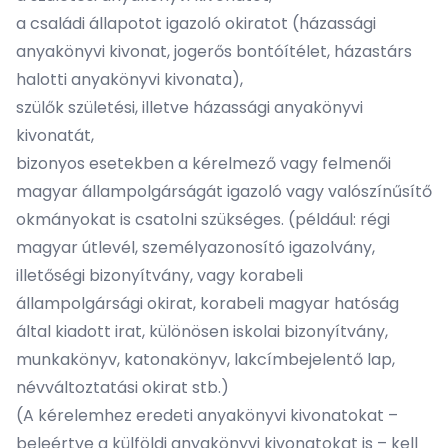
a családi állapotot igazoló okiratot (házassági
anyakönyvi kivonat, jogerős bontóítélet, házastárs
halotti anyakönyvi kivonata),
szülők születési, illetve házassági anyakönyvi
kivonatát,
bizonyos esetekben a kérelmező vagy felmenői
magyar állampolgárságát igazoló vagy valószínűsítő
okmányokat is csatolni szükséges. (például: régi
magyar útlevél, személyazonosító igazolvány,
illetőségi bizonyítvány, vagy korabeli
állampolgársági okirat, korabeli magyar hatóság
által kiadott irat, különösen iskolai bizonyítvány,
munkakönyv, katonakönyv, lakcímbejelentő lap,
névváltoztatási okirat stb.)
(A kérelemhez eredeti anyakönyvi kivonatokat –
beleértve a külföldi anyakönyvi kivonatokat is – kell