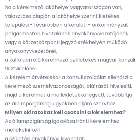
ha a kérelmező lakóhelye Magyarországon van,
választása alapján a lakóhelye szerint illetékes
települési - fővárosban a kerületi - önkormányzat
polgármesteri hivatalának anyakönyvvezetőjénél,
vagy a körzetközponti jegyző székhelyén működő
anyakönyvvezetőnél,
a külföldön élő kérelmező az illetékes magyar konzuli
tisztviselőnél.
A kérelem átvételekor a konzuli szolgálat ellenőrzi a
kérelmező személyazonosságát, aláírását hitelesíti,
majd a kérelmet a mellékletekkel együtt továbbítja
az állampolgársági ügyekben eljáró szervhez.
Milyen okiratokat kell csatolni a kérelemhez?
Az állampolgárság igazolása iránti kérelemhez
mellékelni kell:
a születési anyakönyvi kivonatot,