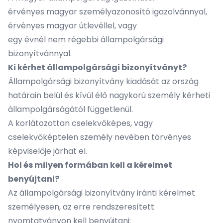
érvényes magyar személyazonosító igazolvánnyal,
érvényes magyar útlevéllel, vagy
egy évnél nem régebbi állampolgársági
bizonyítvánnyal.
Ki kérhet állampolgársági bizonyítványt?
Állampolgársági bizonyítvány kiadását az ország
határain belül és kívül élő nagykorú személy kérheti
állampolgárságától függetlenül.
A korlátozottan cselekvőképes, vagy
cselekvőképtelen személy nevében törvényes
képviselője járhat el.
Hol és milyen formában kell a kérelmet
benyújtani?
Az állampolgársági bizonyítvány iránti kérelmet
személyesen, az erre rendszeresített
nyomtatványon kell benyújtani: