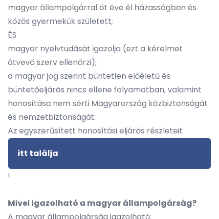
magyar állampolgárral öt éve él házasságban és
közös gyermekük született;
ÉS
magyar nyelvtudását igazolja (ezt a kérelmet
átvevő szerv ellenőrzi);
a magyar jog szerint büntetlen előéletű és
büntetőeljárás nincs ellene folyamatban, valamint
honosítása nem sérti Magyarország közbiztonságát
és nemzetbiztonságát.
Az egyszerűsített honosítási eljárás részleteit
itt találja
!
Mivel igazolható a magyar állampolgárság?
A magyar állampolgárság igazolható: