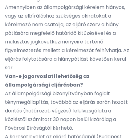
Amennyiben az állampolgársági kérelem hiányos,
vagy az elbíráláshoz szükséges okiratokat a
kérelmező nem csatolja, az eljáró szerv a hiány
pótlására megfelelő határidő kitűzésével és a
mulasztás jogkövetkezményeire történő
figyelmeztetés mellett a kérelmezőt felhívhatja. Az
eljárás folytatására a hiánypótlást követően kerül
sor.
Van-e jogorvoslati lehetőség az
állampolgársági eljárásban?
Az állampolgársági bizonyítványban foglalt
ténymegállapítás, továbbá az eljárás során hozott
döntés (határozat, végzés) felülvizsgálata a
közléstől számított 30 napon belül kizárólag a
Fővárosi Bíróságtól kérhető.
A keresetlevelet az eljáró hatóságnál (Budapest