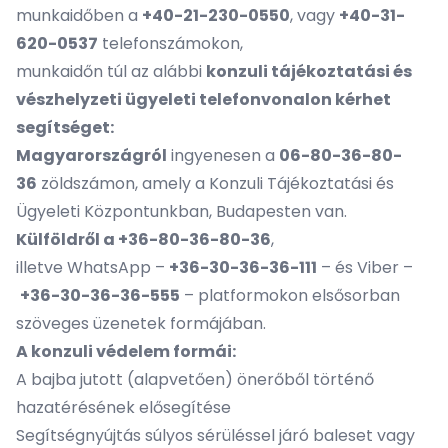
munkaidőben a
+40-21-230-0550
, vagy
+40-31-
620-0537
telefonszámokon,
munkaidőn túl az alábbi
konzuli tájékoztatási és
vészhelyzeti ügyeleti telefonvonalon kérhet
segítséget:
Magyarországról
ingyenesen a
06-80-36-80-
36
zöldszámon, amely a Konzuli Tájékoztatási és
Ügyeleti Központunkban, Budapesten van.
Külföldről a +36-80-36-80-36
,
illetve WhatsApp –
+36-30-36-36-111
– és Viber –
+36-30-36-36-555
– platformokon elsősorban
szöveges üzenetek formájában.
A konzuli védelem formái:
A bajba jutott (alapvetően) önerőből történő
hazatérésének elősegítése
Segítségnyújtás súlyos sérüléssel járó baleset vagy