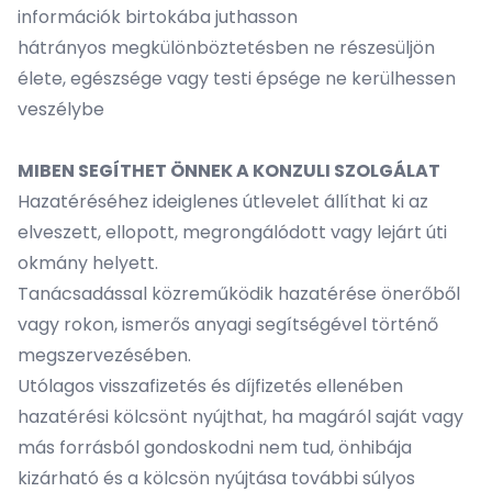
információk birtokába juthasson
hátrányos megkülönböztetésben ne részesüljön
élete, egészsége vagy testi épsége ne kerülhessen
veszélybe
MIBEN SEGÍTHET ÖNNEK A KONZULI SZOLGÁLAT
Hazatéréséhez ideiglenes útlevelet állíthat ki az
elveszett, ellopott, megrongálódott vagy lejárt úti
okmány helyett.
Tanácsadással közreműködik hazatérése önerőből
vagy rokon, ismerős anyagi segítségével történő
megszervezésében.
Utólagos visszafizetés és díjfizetés ellenében
hazatérési kölcsönt nyújthat, ha magáról saját vagy
más forrásból gondoskodni nem tud, önhibája
kizárható és a kölcsön nyújtása további súlyos