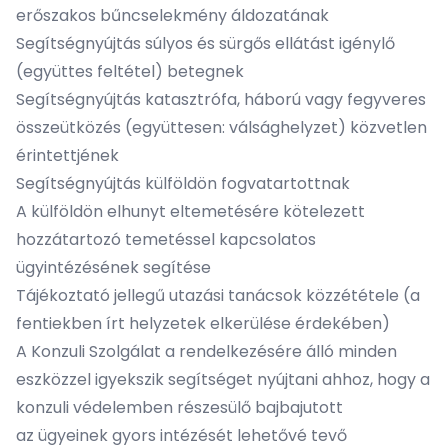
erőszakos bűncselekmény áldozatának
Segítségnyújtás súlyos és sürgős ellátást igénylő
(együttes feltétel) betegnek
Segítségnyújtás katasztrófa, háború vagy fegyveres
összeütközés (együttesen: válsághelyzet) közvetlen
érintettjének
Segítségnyújtás külföldön fogvatartottnak
A külföldön elhunyt eltemetésére kötelezett
hozzátartozó temetéssel kapcsolatos
ügyintézésének segítése
Tájékoztató jellegű utazási tanácsok közzététele (a
fentiekben írt helyzetek elkerülése érdekében)
A Konzuli Szolgálat a rendelkezésére álló minden
eszközzel igyekszik segítséget nyújtani ahhoz, hogy a
konzuli védelemben részesülő bajbajutott
az ügyeinek gyors intézését lehetővé tevő