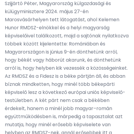
Szijjártó Péter, Magyarország külgazdasági és
külügyminisztere 2024. május 27-én
Marosvásárhelyen tett látogatást, ahol Kelemen
Hunor RMDSZ-elnökkel és a helyi magyarság
képviselőivel találkozott, majd a sajtónak nyilatkozva
többek között kijelentette: Romániában és
Magyarországon is június 9-én dönthetünk arról,
hogy békét vagy háborút akarunk, és dönthetünk
arról is, hogy helyben kik vezessék a közösségeinket.
Az RMDSZ és a Fidesz is a béke pártján áll, és abban
bíznak mindketten, hogy minél több békepárti
képviselő lesz a következő európai uniós képviselő-
testületben. A két párt nem csak a békében
érdekelt, hanem a minél jobb magyar–román
együttműködésben is, márpedig a tapasztalat azt
mutatja, hogy minél erősebb képviselete van
helyben az RMDSZ-nek, annál erősebbek itt a