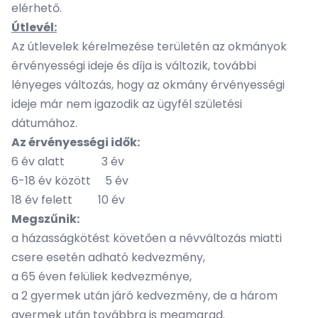
elérhető.
Útlevél:
Az útlevelek kérelmezése területén az okmányok
érvényességi ideje és díja is változik, további
lényeges változás, hogy az okmány érvényességi
ideje már nem igazodik az ügyfél születési
dátumához.
Az érvényességi idők:
6 év alatt 3 év
6-18 év között 5 év
18 év felett 10 év
Megszűnik:
a házasságkötést követően a névváltozás miatti
csere esetén adható kedvezmény,
a 65 éven felüliek kedvezménye,
a 2 gyermek után járó kedvezmény, de a három
gyermek után továbbra is megmarad.