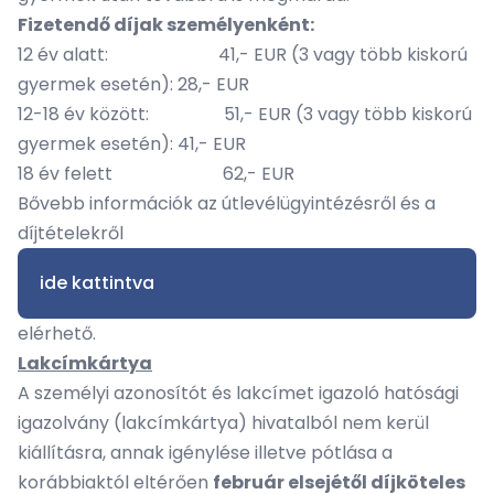
Fizetendő díjak személyenként:
12 év alatt: 41,- EUR (3 vagy több kiskorú
gyermek esetén): 28,- EUR
12-18 év között: 51,- EUR (3 vagy több kiskorú
gyermek esetén): 41,- EUR
18 év felett 62,- EUR
Bővebb információk az útlevélügyintézésről és a
díjtételekről
ide kattintva
elérhető.
Lakcímkártya
A személyi azonosítót és lakcímet igazoló hatósági
igazolvány (lakcímkártya) hivatalból nem kerül
kiállításra, annak igénylése illetve pótlása a
korábbiaktól eltérően
február elsejétől díjköteles