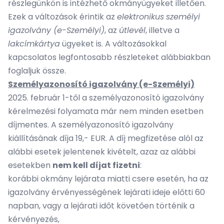
részlegünkön is intézhető okmányügyeket illetően.
Ezek a változások érintik az
elektronikus
személyi
igazolvány (e-Személyi)
, az
útlevél
, illetve a
lakcímkártya
ügyeket is. A változásokkal
kapcsolatos legfontosabb részleteket alábbiakban
foglaljuk össze.
Személyazonosító igazolvány (e-Személyi)
2025. február 1-től a személyazonosító igazolvány
kérelmezési folyamata már nem minden esetben
díjmentes. A személyazonosító igazolvány
kiállításának díja 19,- EUR. A díj megfizetése alól az
alábbi esetek jelentenek kivételt, azaz az alábbi
esetekben
nem kell díjat fizetni
:
korábbi okmány lejárata miatti csere esetén, ha az
igazolvány érvényességének lejárati ideje előtti 60
napban, vagy a lejárati időt követően történik a
kérvényezés,